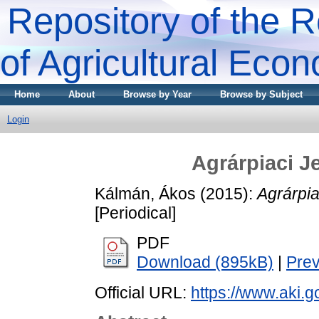
Repository of the R
of Agricultural Eco
Home
About
Browse by Year
Browse by Subject
Login
Agrárpiaci 
Kálmán, Ákos
(2015):
Agrárpi
[Periodical]
PDF
Download (895kB)
|
Pre
Official URL:
https://www.aki.go