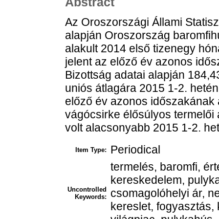
Abstract
Az Oroszországi Állami Statiszt
alapján Oroszország baromfihú
alakult 2014 első tizenegy hó
jelent az előző év azonos idő
Bizottság adatai alapján 184,4
uniós átlagára 2015 1-2. hetén
előző év azonos időszakának 
vágócsirke élősúlyos termelői 
volt alacsonyabb 2015 1-2. he
Periodical
Item Type:
termelés, baromfi, ért
kereskedelem, pulyka, 
Uncontrolled
csomagolóhelyi ár, ne
Keywords:
kereslet, fogyasztás, 