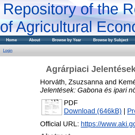
Repository of the R
of Agricultural Eco
Home
About
Browse by Year
Browse by Subject
Login
Agrárpiaci Jelentése
Horváth, Zsuzsanna
and
Kemé
Jelentések: Gabona és ipari n
PDF
Download (646kB)
|
Pr
Official URL:
https://www.aki.go