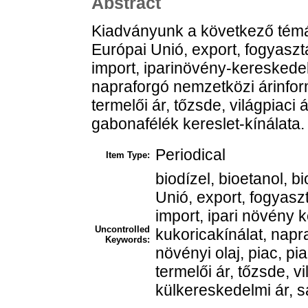
Abstract
Kiadványunk a következő témá
Európai Unió, export, fogyasz
import, iparinövény-kereskedele
napraforgó nemzetközi árinfor
termelői ár, tőzsde, világpiaci á
gabonafélék kereslet-kínálata.
Periodical
Item Type:
biodízel, bioetanol, 
Unió, export, fogyasz
import, ipari növény k
Uncontrolled
kukoricakínálat, napr
Keywords:
növényi olaj, piac, pi
termelői ár, tőzsde, vi
külkereskedelmi ár, sa