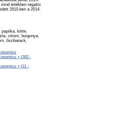
 mind értékben negatív
edett 2015-ben a 2014.
 paprika, körte,
ta, citrom, burgonya,
om, őszibarack,
Economics
Economics > Q02 -
Economics > Q1 -