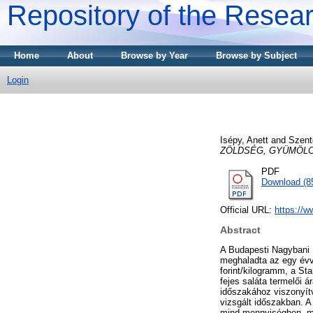
Repository of the Resear
Home
About
Browse by Year
Browse by Subject
Login
Isépy, Anett
and
Szent
ZÖLDSÉG, GYÜMÖLC
PDF
Download (8
Official URL:
https://w
Abstract
A Budapesti Nagybani P
meghaladta az egy évve
forint/kilogramm, a St
fejes saláta termelői 
időszakához viszonyítv
vizsgált időszakban. 
mind mennyiségben, min