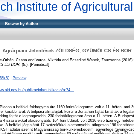
ch Institute of Agricultur
Browse by Author
Agrárpiaci Jelentések ZÖLDSÉG, GYÜMÖLCS ÉS BOR
e-Orbán, Csaba
and
Varga, Viktória
and
Ecsediné Wanek, Zsuzsanna
(2016)
S ÉS BOR.
(5.): [Periodical]
58kB)
|
Preview
ww.aki.gov.hu/publikaciok/publikacio/a:74...
iacon a belföldi fokhagyma ára 1150 forint/kilogramm volt a 11. héten, ami 
l korábbi árat. A belpiaci almafajták közül a Jonathan fajtát kínálták a lega
arking fajtát a legmagasabb, 230 forint/kilogramm áron a 11. héten. A Budapes
ára 4 százalékkal alacsonyabb, 164 forint/darab volt 2016 első tizenegy heté
a. A belföldi jégsalátát 17 százalékkal alacsonyabb, átlagosan 196 forint/dar
A KSH adatai szerint Magyarország bor-külkereskedelmi egyenlege (gyöngyöző
d értékben pozitív volt, mennyisége 69 százalékkal csökkent, értéke 14 szá