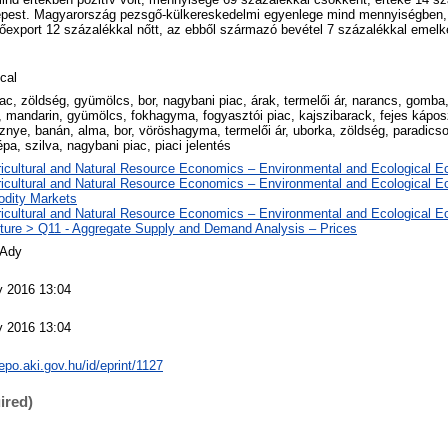
épest. Magyarország pezsgő-külkereskedelmi egyenlege mind mennyiségben,
őexport 12 százalékkal nőtt, az ebből származó bevétel 7 százalékkal emelk
cal
iac, zöldség, gyümölcs, bor, nagybani piac, árak, termelői ár, narancs, gomba,
 mandarin, gyümölcs, fokhagyma, fogyasztói piac, kajszibarack, fejes káposz
znye, banán, alma, bor, vöröshagyma, termelői ár, uborka, zöldség, paradics
pa, szilva, nagybani piac, piaci jelentés
ricultural and Natural Resource Economics – Environmental and Ecological 
ricultural and Natural Resource Economics – Environmental and Ecological 
dity Markets
ricultural and Natural Resource Economics – Environmental and Ecological 
lture > Q11 - Aggregate Supply and Demand Analysis – Prices
 Ady
 2016 13:04
 2016 13:04
repo.aki.gov.hu/id/eprint/1127
ired)