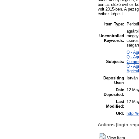
ben az előző évihez k
volt 2015-ben. A pezsg
évihez képest.
Item Type:
Periodi
agrárp
Uncontrolled
meggy,
Keywords:
cseres
sárgaré
Q - Ag
Q - Ag
Subjects:
Commo
Q - Ag
Agricu
Depositing
István
User:
Date
12 May
Deposited:
Last
12 May
Modified:
URI:
http://
Actions (login requ
View Item