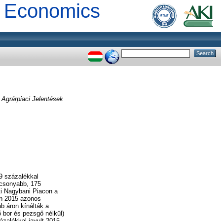
al Economics
:
Agrárpiaci Jelentések
39 százalékkal
lacsonyabb, 175
ti Nagybani Piacon a
ben 2015 azonos
ab áron kínálták a
 bor és pezsgő nélkül)
zalékkal javult 2015-